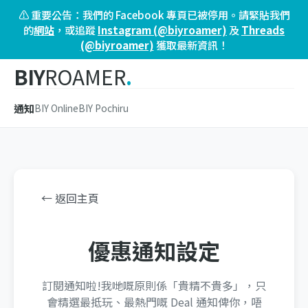
⚠️ 重要公告：我們的 Facebook 專頁已被停用。請緊貼我們
的
網站
，或追蹤
Instagram (@biyroamer)
及
Threads
(@biyroamer)
獲取最新資訊！
BIY
ROAMER
.
通知
BIY Online
BIY Pochiru
← 返回主頁
優惠通知設定
訂閱通知啦!我哋嘅原則係「貴精不貴多」，只
會精選最抵玩、最熱門嘅 Deal 通知俾你，唔