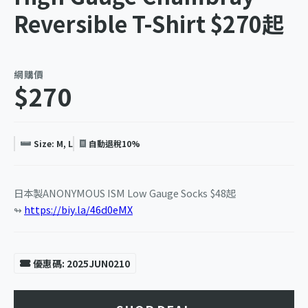
Reversible T-Shirt $270起
網購價
$270
Size: M, L
自動退稅10%
日本製ANONYMOUS ISM Low Gauge Socks $48起
↬
https://biy.la/46d0eMX
優惠碼: 2025JUN0210