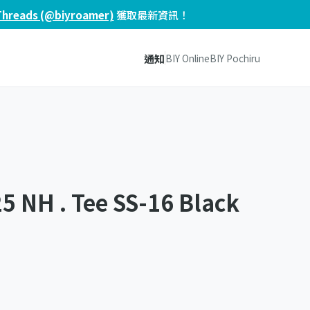
Threads (@biyroamer)
獲取最新資訊！
通知
BIY Online
BIY Pochiru
 NH . Tee SS-16 Black