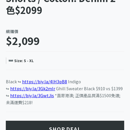
色$2099
網購價
$2,099
Size: S - XL
Black ↬
https://biy.la/4lH3pB8
Indigo
↬
https://biy.la/3Gk2mIr
Ghill Sweater Black $910 vs $1399
↬
https://biy.la/3GwtJis
*直寄港澳; 正價產品買滿$1500免運;
未滿運費$218!
SHOP DEAL