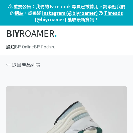
⚠️ 重要公告：我們的 Facebook 專頁已被停用。請緊貼我們
的
網站
，或追蹤
Instagram (@biyroamer)
及
Threads
(@biyroamer)
獲取最新資訊！
BIY
ROAMER
.
通知
BIY Online
BIY Pochiru
← 返回產品列表