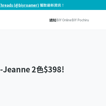
Threads (@biyroamer)
獲取最新資訊！
通知
BIY Online
BIY Pochiru
e-Jeanne 2色$398!