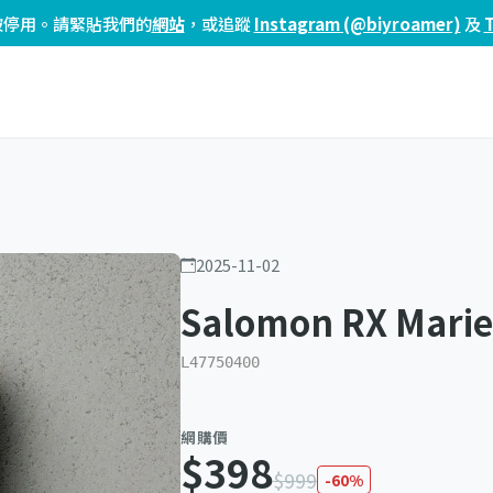
頁已被停用。請緊貼我們的
網站
，或追蹤
Instagram (@biyroamer)
及
2025-11-02
Salomon RX Mari
L47750400
網購價
$398
$999
-60%