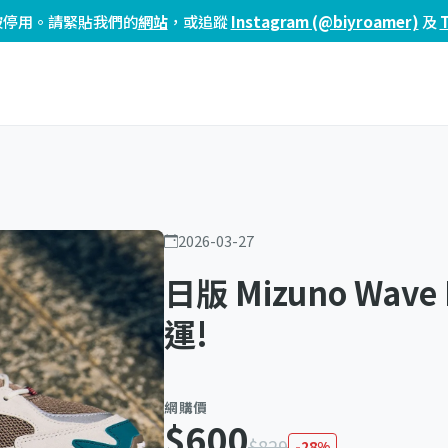
頁已被停用。請緊貼我們的
網站
，或追蹤
Instagram (@biyroamer)
及
2026-03-27
日版 Mizuno Wave 
運!
網購價
$600
$829
-28%