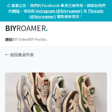
⚠️ 重要公告：我們的 Facebook 專頁已被停用。請緊貼我們
的
網站
，或追蹤
Instagram (@biyroamer)
及
Threads
(@biyroamer)
獲取最新資訊！
BIY
ROAMER
.
通知
BIY Online
BIY Pochiru
← 返回產品列表