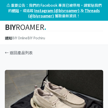
⚠️ 重要公告：我們的 Facebook 專頁已被停用。請緊貼我們
的
網站
，或追蹤
Instagram (@biyroamer)
及
Threads
(@biyroamer)
獲取最新資訊！
BIY
ROAMER
.
通知
BIY Online
BIY Pochiru
← 返回產品列表