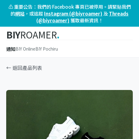
⚠️ 重要公告：我們的 Facebook 專頁已被停用。請緊貼我們
的
網站
，或追蹤
Instagram (@biyroamer)
及
Threads
(@biyroamer)
獲取最新資訊！
BIY
ROAMER
.
通知
BIY Online
BIY Pochiru
← 返回產品列表