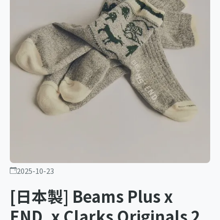
2025-10-23
[日本製] Beams Plus x
END. x Clarks Originals 2