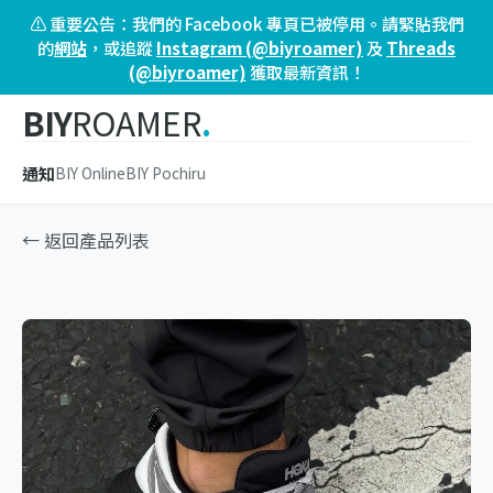
⚠️ 重要公告：我們的 Facebook 專頁已被停用。請緊貼我們
的
網站
，或追蹤
Instagram (@biyroamer)
及
Threads
(@biyroamer)
獲取最新資訊！
BIY
ROAMER
.
通知
BIY Online
BIY Pochiru
← 返回產品列表