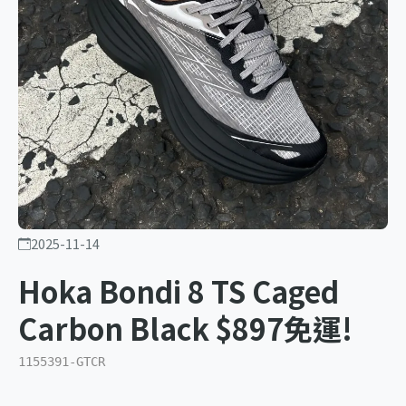
2025-11-14
Hoka Bondi 8 TS Caged
Carbon Black $897免運!
1155391-GTCR