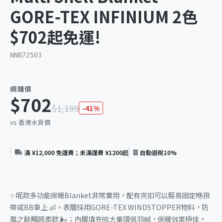
GORE-TEX INFINIUM 2色
$702起免運!
NNB72503
網購價
$702
$1,199
-41%
vs 香港水貨價
滿 ¥12,000 免運費；未滿運費 ¥1200起
自動退稅10%
✨呢款多功能保暖Blanket非常實用，配有夾扣可以輕易固定喺孭
帶或BB車上 👶。表層採用GORE-TEX WINDSTOPPER物料，防
風之餘觸感柔軟 🌬️；內層填充咗大量環保羽絨，保暖效果極佳。