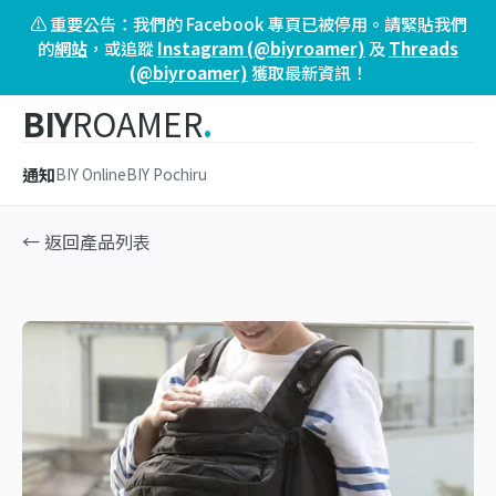
⚠️ 重要公告：我們的 Facebook 專頁已被停用。請緊貼我們
的
網站
，或追蹤
Instagram (@biyroamer)
及
Threads
(@biyroamer)
獲取最新資訊！
BIY
ROAMER
.
通知
BIY Online
BIY Pochiru
← 返回產品列表