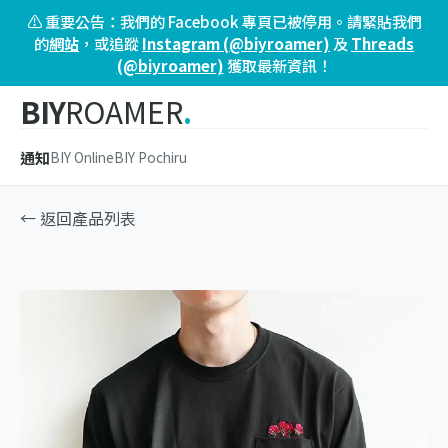
⚠️ 重要公告：我們的 Facebook 專頁已被停用。請緊貼我們
的
網站
，或追蹤
Instagram (@biyroamer)
及
Threads
(@biyroamer)
獲取最新資訊！
BIY
ROAMER
.
通知
BIY Online
BIY Pochiru
← 返回產品列表