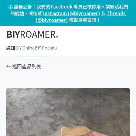
⚠️ 重要公告：我們的 Facebook 專頁已被停用。請緊貼我們
的
網站
，或追蹤
Instagram (@biyroamer)
及
Threads
(@biyroamer)
獲取最新資訊！
BIY
ROAMER
.
通知
BIY Online
BIY Pochiru
← 返回產品列表