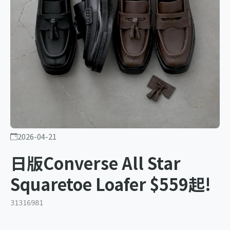
2026-04-21
日版Converse All Star
Squaretoe Loafer $559起!
31316981