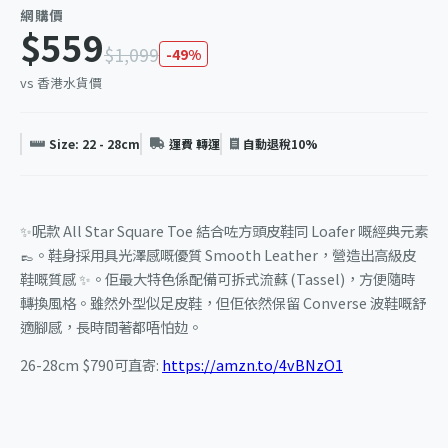
網購價
$559
$1,099
-49%
vs 香港水貨價
Size: 22 - 28cm
運費 轉運
自動退稅10%
✨呢款 All Star Square Toe 結合咗方頭皮鞋同 Loafer 嘅經典元素
👞。鞋身採用具光澤感嘅優質 Smooth Leather，營造出高級皮
鞋嘅質感 ✨。佢最大特色係配備可拆式流蘇 (Tassel)，方便隨時
轉換風格。雖然外型似足皮鞋，但佢依然保留 Converse 波鞋嘅舒
適腳感，長時間著都唔怕攰。
26-28cm $790可直寄:
https://amzn.to/4vBNzO1