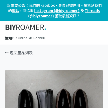
⚠️ 重要公告：我們的 Facebook 專頁已被停用。請緊貼我們
的
網站
，或追蹤
Instagram (@biyroamer)
及
Threads
(@biyroamer)
獲取最新資訊！
BIY
ROAMER
.
通知
BIY Online
BIY Pochiru
← 返回產品列表