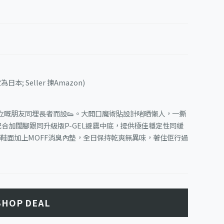
本; Seller 揀Amazon)
立嘅朋友同埋長者而設👟。大開口魔術貼設計啱晒懶人，一撕
配合加闊腳跟同升級版P-GEL避震中底，提供極佳穩定性同緩
網布鞋面加上MOFF消臭內墊，全日保持乾爽無異味，著住佢行過
SHOP DEAL