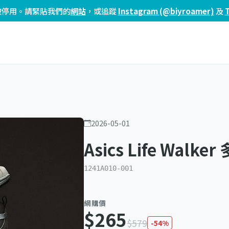
頁已被停用。請緊貼我們的
網站
，或追蹤
Instagram (@biyroamer)
及
2026-05-01
Asics Life Walke
1241A010-001
網購價
$265
$579
-54%