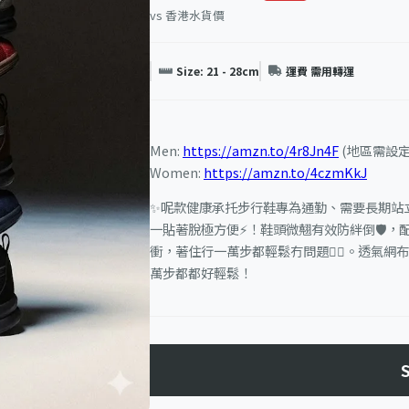
vs 香港水貨價
Size: 21 - 28cm
運費 需用轉運
Men:
https://amzn.to/4r8Jn4F
(地區需設定為日
Women:
https://amzn.to/4czmKkJ
✨呢款健康承托步行鞋專為通勤、需要長期站
一貼著脫極方便⚡！鞋頭微翹有效防絆倒🛡️，
衝，著住行一萬步都輕鬆冇問題🚶‍♂️。透氣
萬步都都好輕鬆！