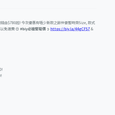
價錢由$780起! 今次優惠有唔少新款之餘仲要暫時齊Size, 款式
可以免運費 😍
#biy必搶堅筍價
➲
https://biy.la/44gCFS7
&
0!
!