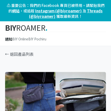
⚠️ 重要公告：我們的 Facebook 專頁已被停用。請緊貼我們
的
網站
，或追蹤
Instagram (@biyroamer)
及
Threads
(@biyroamer)
獲取最新資訊！
BIY
ROAMER
.
通知
BIY Online
BIY Pochiru
← 返回產品列表