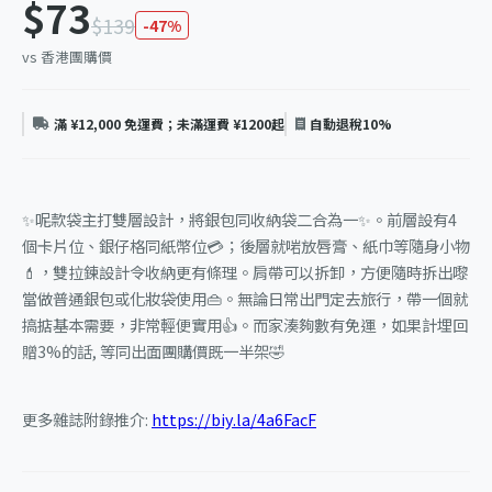
$73
$139
-47%
vs 香港團購價
滿 ¥12,000 免運費；未滿運費 ¥1200起
自動退稅10%
✨呢款袋主打雙層設計，將銀包同收納袋二合為一✨。前層設有4
個卡片位、銀仔格同紙幣位💳；後層就啱放唇膏、紙巾等隨身小物
💄，雙拉鍊設計令收納更有條理。肩帶可以拆卸，方便隨時拆出嚟
當做普通銀包或化妝袋使用👜。無論日常出門定去旅行，帶一個就
搞掂基本需要，非常輕便實用👍。而家湊夠數有免運，如果計埋回
贈3%的話, 等同出面團購價既一半架🤣
更多雜誌附錄推介:
https://biy.la/4a6FacF