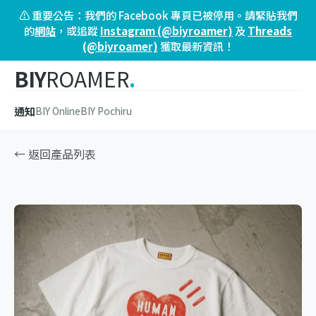
⚠️ 重要公告：我們的 Facebook 專頁已被停用。請緊貼我們
的
網站
，或追蹤
Instagram (@biyroamer)
及
Threads
(@biyroamer)
獲取最新資訊！
BIY
ROAMER
.
通知
BIY Online
BIY Pochiru
← 返回產品列表