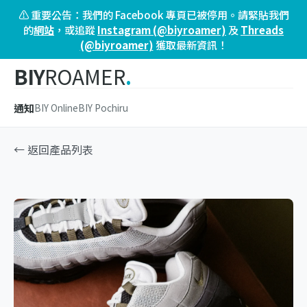
⚠️ 重要公告：我們的 Facebook 專頁已被停用。請緊貼我們
的
網站
，或追蹤
Instagram (@biyroamer)
及
Threads
(@biyroamer)
獲取最新資訊！
BIY
ROAMER
.
通知
BIY Online
BIY Pochiru
← 返回產品列表