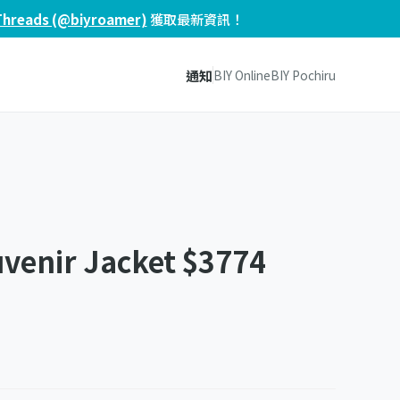
Threads (@biyroamer)
獲取最新資訊！
通知
BIY Online
BIY Pochiru
uvenir Jacket $3774