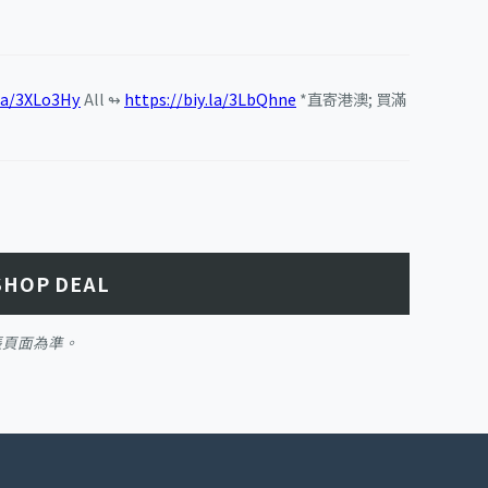
.la/3XLo3Hy
All ↬
https://biy.la/3LbQhne
*直寄港澳; 買滿
SHOP DEAL
帳頁面為準。