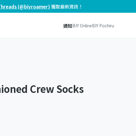
Threads (@biyroamer)
獲取最新資訊！
通知
BIY Online
BIY Pochiru
hioned Crew Socks