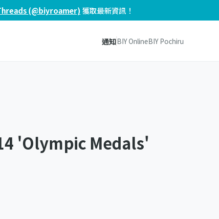
Threads (@biyroamer)
獲取最新資訊！
通知
BIY Online
BIY Pochiru
14 'Olympic Medals'