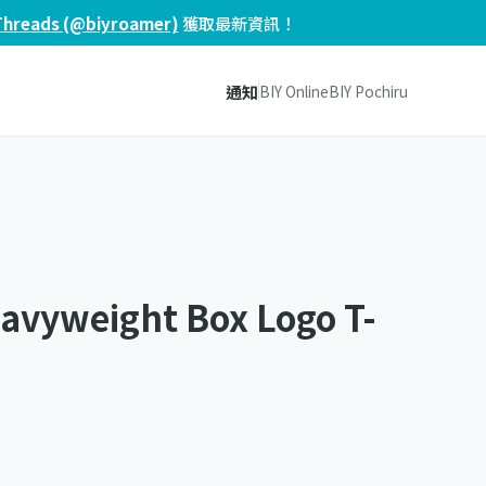
Threads (@biyroamer)
獲取最新資訊！
通知
BIY Online
BIY Pochiru
avyweight Box Logo T-