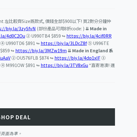
light 左比較齊Size既款式, 價錢全部$900以下! 買2對分分鐘仲
://biy.la/3zySfvN
(部份產品可用8折code: )
⇊ Made in
y.la/4d0C2Ou
② U990TB4 $859 ↬
https://biy.la/4cif0RR
④ U990TD6 $891 ↬
https://biy.la/3LDcZ8f
⑤ U996TE
$859 ↬
https://biy.la/3MZw19m
⇊ Made in England 系
XuAaV
② OU576FLB $874 ↬
https://biy.la/4dp1xIF
③
④ M991OW $891 ↬
https://biy.la/3TV8xGu
*直寄港澳! 運
SHOP DEAL
帳頁面為準。