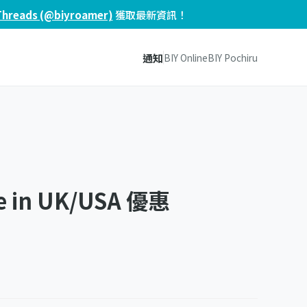
Threads (@biyroamer)
獲取最新資訊！
通知
BIY Online
BIY Pochiru
e in UK/USA 優惠