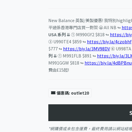
New Balance 英製/美製優惠! 我特別high
平過係香港專門店買一對架 😬 All NB ↬
https
USA 系列 ⇊
① M990GY2 $818 ↬
https://bi
③ U990TE4 $859 ↬
https://biy.la/4czobhf
$777 ↬
https://biy.la/3MV98DV
⑥ U998TA 
列 ⇊
① M991FLB $891 ↬
https://biy.la/3L
M991GGW $818 ↬
https://biy.la/4dBPBnu
費由£15起!
優惠碼: outlet20
*網購價或未包含運費，最終費用請以網站結