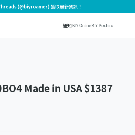
Threads (@biyroamer)
獲取最新資訊！
通知
BIY Online
BIY Pochiru
0BO4 Made in USA $1387