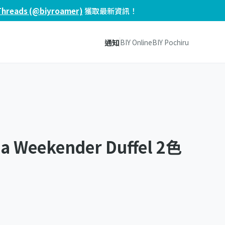
Threads (@biyroamer)
獲取最新資訊！
通知
BIY Online
BIY Pochiru
sa Weekender Duffel 2色