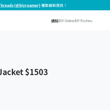
Threads (@biyroamer)
獲取最新資訊！
通知
BIY Online
BIY Pochiru
Jacket $1503