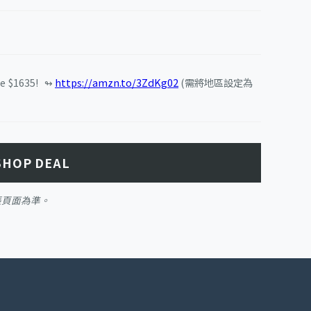
e $1635! ↬
https://amzn.to/3ZdKg02
(需將地區設定為
SHOP DEAL
帳頁面為準。