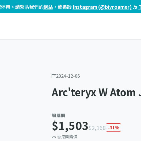
頁已被停用。請緊貼我們的
網站
，或追蹤
Instagram (@biyroamer)
及
2024-12-06
Arc'teryx W Atom 
網購價
$1,503
$2,168
-31%
vs 香港團購價