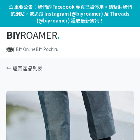
⚠️ 重要公告：我們的 Facebook 專頁已被停用。請緊貼我們
的
網站
，或追蹤
Instagram (@biyroamer)
及
Threads
(@biyroamer)
獲取最新資訊！
BIY
ROAMER
.
通知
BIY Online
BIY Pochiru
← 返回產品列表