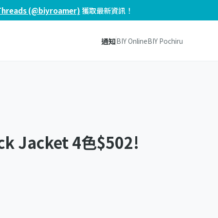
Threads (@biyroamer)
獲取最新資訊！
通知
BIY Online
BIY Pochiru
k Jacket 4色$502!