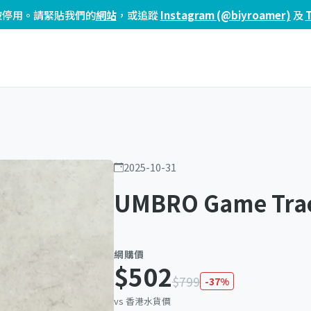
頁已被停用。請緊貼我們的
網站
，或追蹤
Instagram (@biyroamer)
及
2025-10-31
UMBRO Game Trac
網購價
$502
$799
-37%
vs 香港水貨價