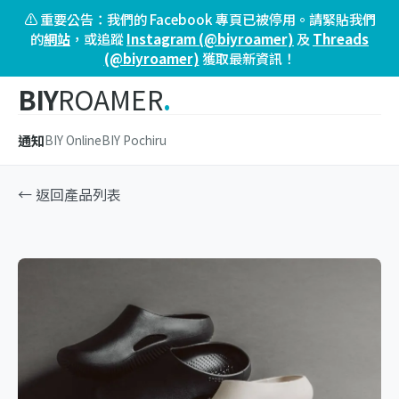
⚠️ 重要公告：我們的 Facebook 專頁已被停用。請緊貼我們
的
網站
，或追蹤
Instagram (@biyroamer)
及
Threads
(@biyroamer)
獲取最新資訊！
BIY
ROAMER
.
通知
BIY Online
BIY Pochiru
← 返回產品列表