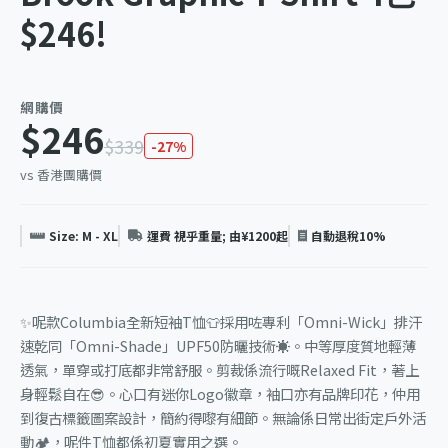
$246!
網購價
$246
$339
-27%
vs 香港團購價
Size: M - XL
運費 視乎重量; 由¥1200起
自動退稅10%
✨呢款Columbia全新短袖T恤👕採用咗專利「Omni-Wick」排汗
速乾同「Omni-Shade」UPF50防曬技術☀️。中等厚度質地輕薄
透氣，單穿或打底都非常舒服。剪裁係流行嘅Relaxed Fit，著上
身輕鬆自在😎。心口有迷你Logo徽章，袖口亦有品牌印花，仲用
到復古標籤圖案設計，簡約得嚟有細節。無論係日常出街定戶外活
動🏕️，呢件T恤都係初夏實用之選。