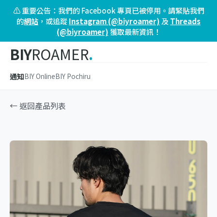
⚠️ 重要公告：我們的 Facebook 專頁已被停用。請緊貼我們
的
網站
，或追蹤
Instagram (@biyroamer)
及
Threads
(@biyroamer)
獲取最新資訊！
BIY
ROAMER
.
通知
BIY Online
BIY Pochiru
← 返回產品列表