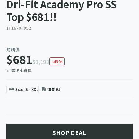
Dri-Fit Academy Pro SS
Top $681!!
IH1670-052
網購價
$681
$1,199
-43%
vs 香港水貨價
Size: S - XXL
運費 £5
SHOP DEAL