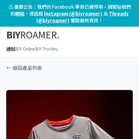
⚠️ 重要公告：我們的 Facebook 專頁已被停用。請緊貼我們
的
網站
，或追蹤
Instagram (@biyroamer)
及
Threads
(@biyroamer)
獲取最新資訊！
BIY
ROAMER
.
通知
BIY Online
BIY Pochiru
← 返回產品列表