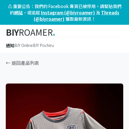
⚠️ 重要公告：我們的 Facebook 專頁已被停用。請緊貼我們
的
網站
，或追蹤
Instagram (@biyroamer)
及
Threads
(@biyroamer)
獲取最新資訊！
BIY
ROAMER
.
通知
BIY Online
BIY Pochiru
← 返回產品列表