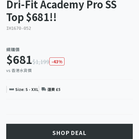
Dri-Fit Academy Pro SS
Top $681!!
IH1670-052
網購價
$681
$1,199
-43%
vs 香港水貨價
Size: S - XXL
運費 £5
SHOP DEAL