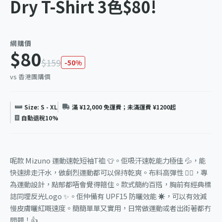
Dry T-Shirt 3色$80!
網購價
$80
$159
-50%
vs 香港團購價
Size: S - XL
滿 ¥12,000 免運費；未滿運費 ¥1200起
自動退稅10%
呢款 Mizuno 運動速乾短袖T裇 👕。佢吸汗速乾能力極佳 💦，能
快速排走汗水，做劇烈運動都可以保持乾爽。布料高彈性 🏃‍♂️，專
為運動設計，點郁都唔會覺得箍住。款式簡約百搭，胸前有經典標
誌同埋反光Logo ✨。佢仲備有 UPF15 防曬效能 ☀️，可以有效減
慢皮膚曬紅嘅速度。簡簡單單又實用，日常做運動或者出街著都冇
問題！👍