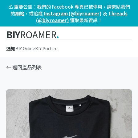
⚠️ 重要公告：我們的 Facebook 專頁已被停用。請緊貼我們
的
網站
，或追蹤
Instagram (@biyroamer)
及
Threads
(@biyroamer)
獲取最新資訊！
BIY
ROAMER
.
通知
BIY Online
BIY Pochiru
← 返回產品列表